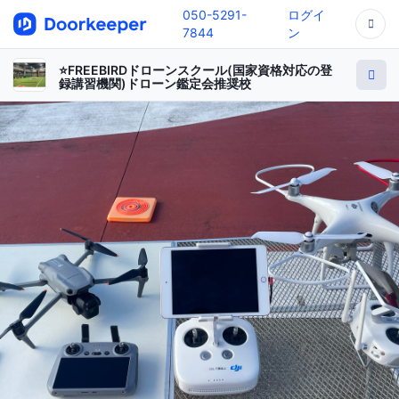
050-5291-
ログイ
7844
ン
⭐️FREEBIRDドローンスクール(国家資格対応の登
録講習機関)ドローン鑑定会推奨校