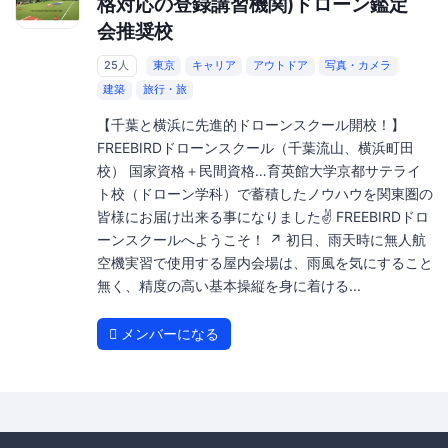
格対応の登録講習機関)ドローン鑑定
会推奨校
25人
東京
キャリア
アウトドア
写真・カメラ
建築
旅行・旅
【千葉と横浜に先進的ドローンスクール開校！】
FREEBIRDドローンスクール（千葉流山、横浜町田
校） 国家資格＋民間資格…育英館大学京都サテライ
ト校（ドローン学科）で蓄積したノウハウを関東圏の
皆様にお届け出来る事になりました✌️ FREEBIRDドロ
ーンスクールへようこそ！ ↗️ 初日、雨天時に無人航
空機実習で使用する屋内会場は、雨風を気にすること
無く、精度の高い基本操縦を身に着ける...
メンバーになる